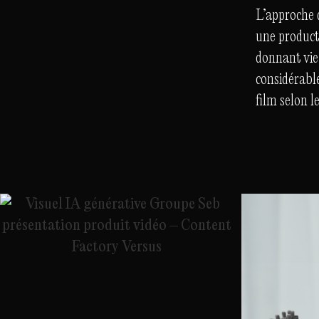
L’approche 
une producti
donnant vie 
considérable
film selon l