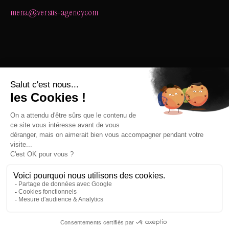
mena@versus-agency.com
Retour
Accessibilité
Mentions Légales
Tous droits réservés
©2025, Versus