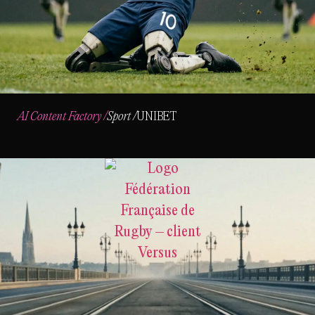
AI Content Factory
/
Sport
/
UNIBET