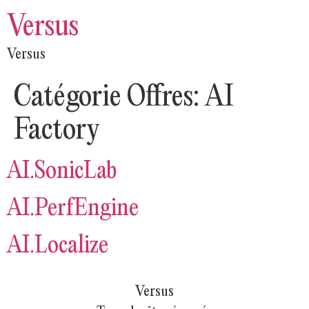
Versus
Versus
Catégorie Offres:
AI
Factory
AI.SonicLab
AI.PerfEngine
AI.Localize
Versus